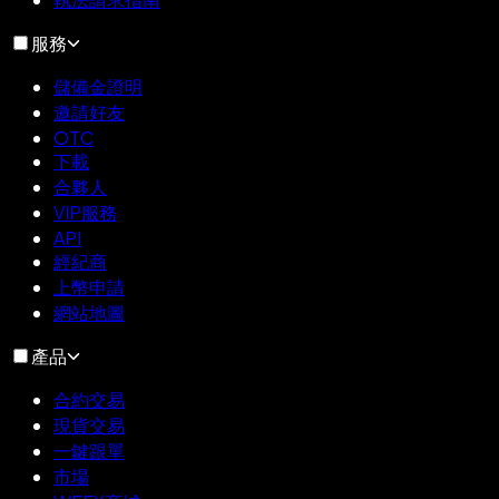
服務
儲備金證明
邀請好友
OTC
下載
合夥人
VIP服務
API
經紀商
上幣申請
網站地圖
產品
合約交易
現貨交易
一鍵跟單
市場