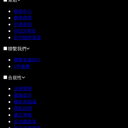
幫助中心
費率標準
交易規則
WEEX學堂
官方驗證渠道
聯繫我們
聯繫客服Bot
VIP服務
合規性
法律聲明
風險提示
條款與協議
隱私說明
廉正舉報
反洗錢政策
執法請求指南