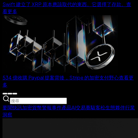
Swift 建立了 XRP 原本應該取代的東西。它選擇了存款。
查
看更多
534 億收購 Paypal 提案背後，Stripe 的加密支付野心
查看更
多
要聞
快訊
加密貨幣警報
事件
產品
AI交易賽
駭客松生態夥伴
行業
洞察