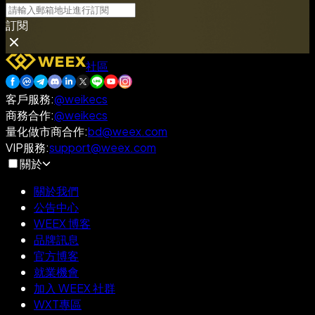
訂閱
社區
客戶服務
:
@weikecs
商務合作
:
@weikecs
量化做市商合作
:
bd@weex.com
VIP服務
:
support@weex.com
關於
關於我們
公告中心
WEEX 博客
品牌訊息
官方博客
就業機會
加入 WEEX 社群
WXT專區