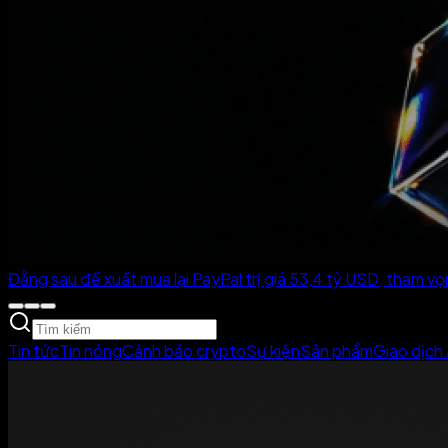
Đằng sau đề xuất mua lại PayPal trị giá 53,4 tỷ USD, tham vọ
Tin tức
Tin nóng
Cảnh báo crypto
Sự kiện
Sản phẩm
Giao dịch 