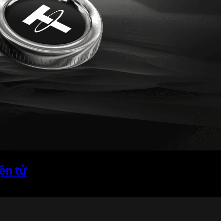
ện tử