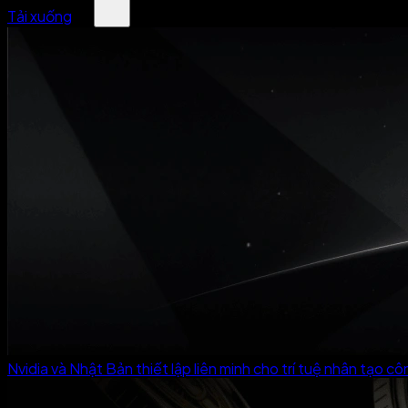
Tải xuống
Nvidia và Nhật Bản thiết lập liên minh cho trí tuệ nhân tạo c