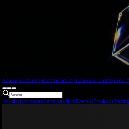
A ambição de pagamentos em criptomoedas da Stripe por tr
Notícias
Novidades
Alerta de cripto
Eventos
Produtos
Tradin