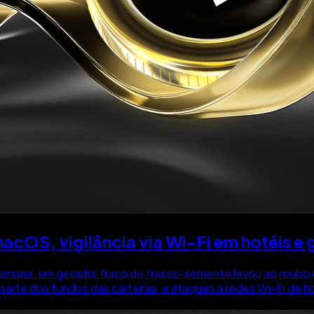
acOS, vigilância via Wi-Fi em hotéis 
 semana: um gerador fraco de frases-semente levou ao roubo
e dos fundos das carteiras, e ataques a redes Wi-Fi de hoté