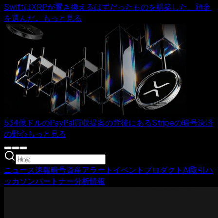
SwiftはXRPが置き換えるはずだったものを構築した。預金
を選んだ。
もっと見る
534億ドルのPayPal買収提案の背後にあるStripeの暗号決済
の野心
もっと見る
ニュース
速報
暗号資産アラート
イベント
プロダクト
AI取引
ハ
ッカソンパートナー
分析情報