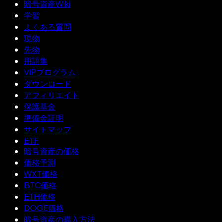
暗号資産Wiki
学習
よくある質問
現物
先物
用語集
VIPプログラム
ダウンロード
アフィリエイト
保護基金
準備金証明
サイトマップ
ETF
暗号資産の価格
価格予測
WXT価格
BTC価格
ETH価格
DOGE価格
暗号資産の購入方法