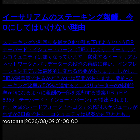
イーサリアムのステーキング報酬、今
0にしてはいけない理由
ステーキングの利回りを最大0まで引き下げようというEIP
テーパード・イシュー・バーン（TIB）により、イーサリア
ムコミュニティは熱くなっています。変化するイーサリアム
ネットワークとバリデーターの役割の再編に伴い、インフレ
ーションモデルは最終的に変わる必要があります。しかし、
TIBが最善策であるかどうかには疑問があります。要約-ス
テーキング比率が50%に達すると、バリデーターの純利益
率が0になるように報酬の一部を焼却する提案TIB（EIP-
8363、テーパード・イシュー・バーン）が提出されまし
た。次回のハードフォーク「ヘゴタ」の検討スケジュールが
わずか2日前であり、コミュニティは提案の内容ととも...
rootdata
|
2026/08/09 01:00:00