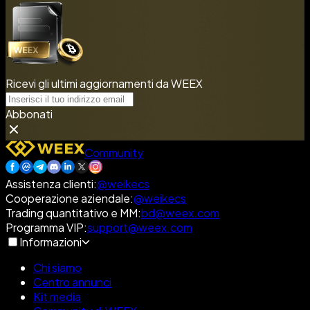
Ricevi gli ultimi aggiornamenti da WEEX
Abbonati
Community
Assistenza clienti
:
@weikecs
Cooperazione aziendale
:
@weikecs
Trading quantitativo e MM
:
bd@weex.com
Programma VIP
:
support@weex.com
Informazioni
Chi siamo
Centro annunci
Kit media