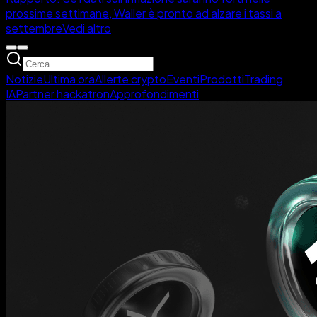
prossime settimane, Waller è pronto ad alzare i tassi a
settembre
Vedi altro
Notizie
Ultima ora
Allerte crypto
Eventi
Prodotti
Trading
IA
Partner hackatron
Approfondimenti