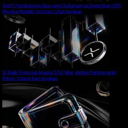
Swift Membangun Apa yang Seharusnya Digantikan XRP.
Mereka Memilih Setoran.
Lihat lengkap
Di Balik Proposal Akuisisi 534 Miliar, Ambisi Pembayaran
Kripto Stripe
Lihat lengkap