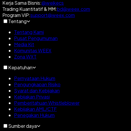
Kerja Sama Bisnis
:
@weikecs
Trading Kuantitatif & MM
:
bd@weex.com
Program VIP
:
support@weex.com
Tentang
Tentang Kami
Pusat Pengumuman
Media Kit
Komunitas WEEX
Zona WXT
Kepatuhan
Pernyataan Hukum
Pengungkapan Risiko
Syarat dan Kebijakan
Kebijakan Privasi
Pemberitahuan Whistleblower
Kebijakan AML/CTF
Penegakan Hukum
Sumber daya