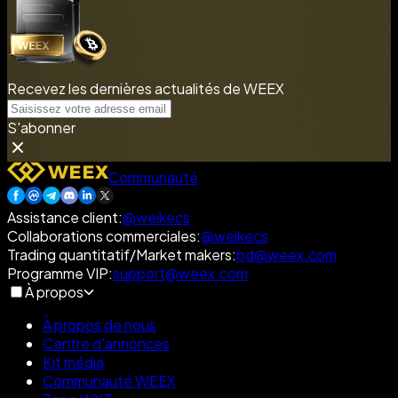
Recevez les dernières actualités de WEEX
S'abonner
Communauté
Assistance client
:
@weikecs
Collaborations commerciales
:
@weikecs
Trading quantitatif/Market makers
:
bd@weex.com
Programme VIP
:
support@weex.com
À propos
À propos de nous
Centre d'annonces
Kit média
Communauté WEEX